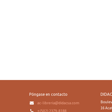
Póngase en contacto
DIDA
Boulev
ac-libreria@didacsa.com
16 Aca
+(502) 2379-8188