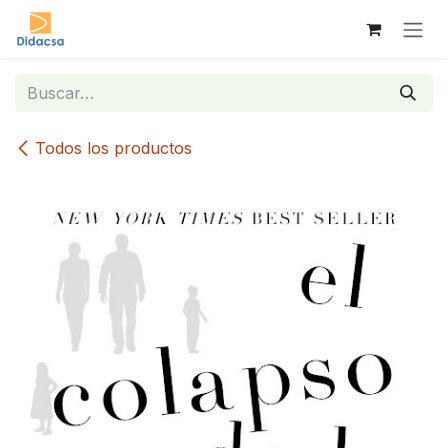
Ir al contenido
Todos los productos