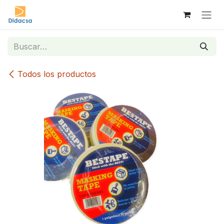
Ir al contenido
Todos los productos