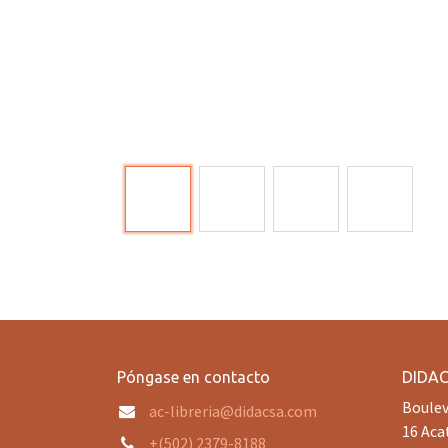
Póngase en contacto
DIDA
Boulev
ac-libreria@didacsa.com
16 Aca
+(502) 2379-8188