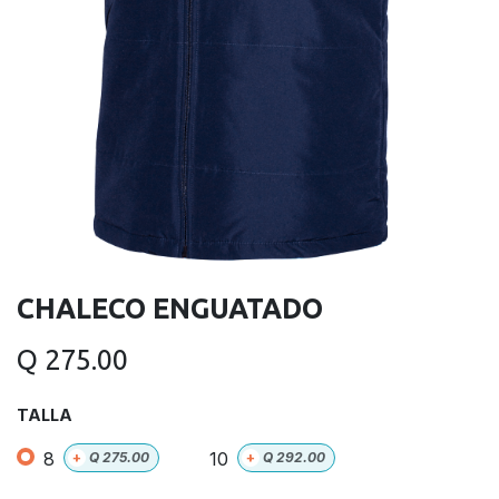
CHALECO ENGUATADO
Q
275.00
TALLA
8
10
+
Q
275.00
+
Q
292.00