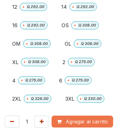
12
14
+
Q
292.00
+
Q
292.00
16
OS
+
Q
292.00
+
Q
308.00
OM
OL
+
Q
308.00
+
Q
308.00
XL
2
+
Q
308.00
+
Q
275.00
4
6
+
Q
275.00
+
Q
275.00
2XL
3XL
+
Q
326.00
+
Q
330.00
Agregar al carrito