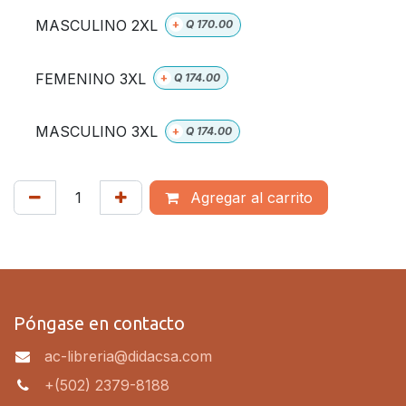
MASCULINO 2XL
+
Q
170.00
FEMENINO 3XL
+
Q
174.00
MASCULINO 3XL
+
Q
174.00
Agregar al carrito
Póngase en contacto
ac-libreria@didacsa.com
+(502) 2379-8188