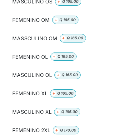
MASCULINO OS
+
Q
165.00
FEMENINO OM
+
Q
165.00
MASSCULINO OM
+
Q
165.00
FEMENINO OL
+
Q
165.00
MASCULINO OL
+
Q
165.00
FEMENINO XL
+
Q
165.00
MASCULINO XL
+
Q
165.00
FEMENINO 2XL
+
Q
170.00