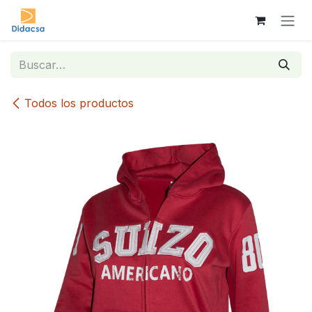
Ir al contenido
Todos los productos