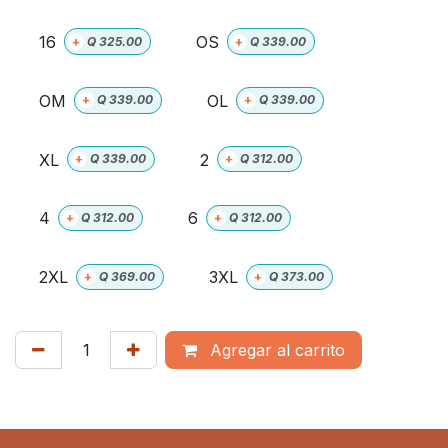
16
OS
+
Q
325.00
+
Q
339.00
OM
OL
+
Q
339.00
+
Q
339.00
XL
2
+
Q
339.00
+
Q
312.00
4
6
+
Q
312.00
+
Q
312.00
2XL
3XL
+
Q
369.00
+
Q
373.00
Agregar al carrito