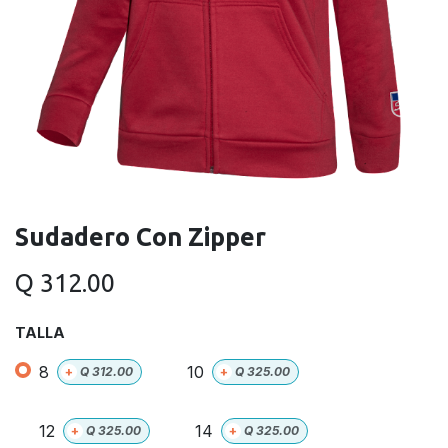
Sudadero Con Zipper
Q
312.00
TALLA
8
10
+
Q
312.00
+
Q
325.00
12
14
+
Q
325.00
+
Q
325.00