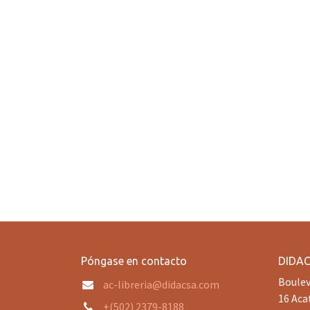
Póngase en contacto
DIDA
Boulev
ac-libreria@didacsa.com
16 Aca
+(502) 2379-8188