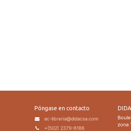
Póngase en contacto
DID
Boulev
ac-libreria@didacsa.com
zona 
+(502) 2379-8188