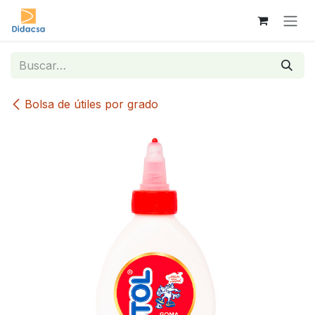
Ir al contenido
Bolsa de útiles por grado