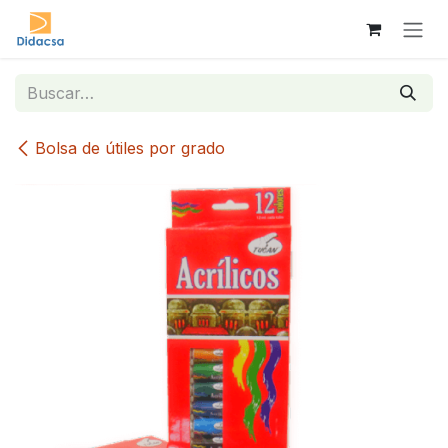
Ir al contenido
Bolsa de útiles por grado