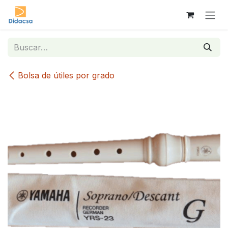
Ir al contenido
Bolsa de útiles por grado