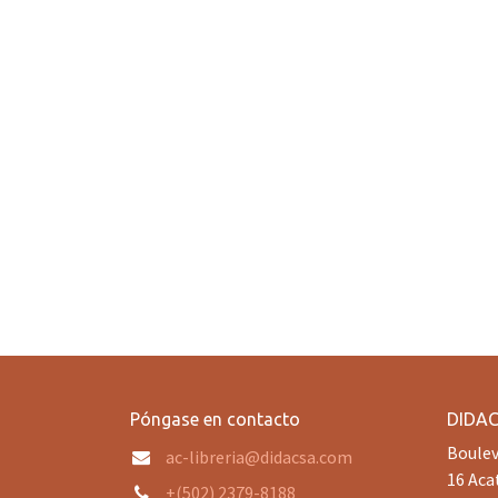
Póngase en contacto
DIDA
Boulev
ac-libreria@didacsa.com
16 Aca
+(502) 2379-8188