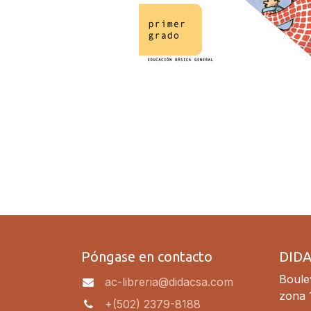
Póngase en contacto
DID
Boulev
ac-libreria@didacsa.com
zona 
+(502) 2379-8188