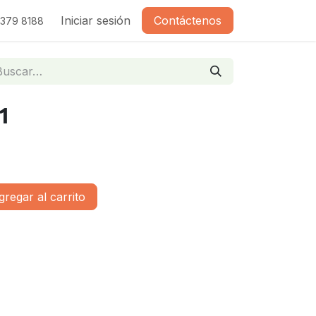
Iniciar sesión
Contáctenos
2379 8188
1
regar al carrito