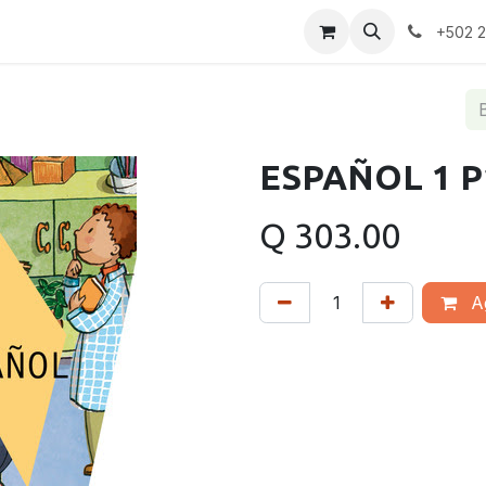
+502 
ESPAÑOL 1 P
Q
303.00
Ag