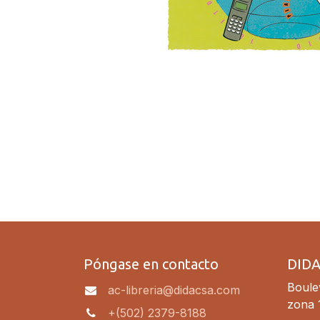
Póngase en contacto
DID
Boulev
ac-libreria@didacsa.com
zona 
+(502) 2379-8188