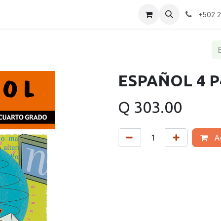
+502 
ESPAÑOL 4 P
Q
303.00
Ag