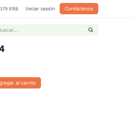
Iniciar sesión
Contáctenos
2379 8188
4
regar al carrito