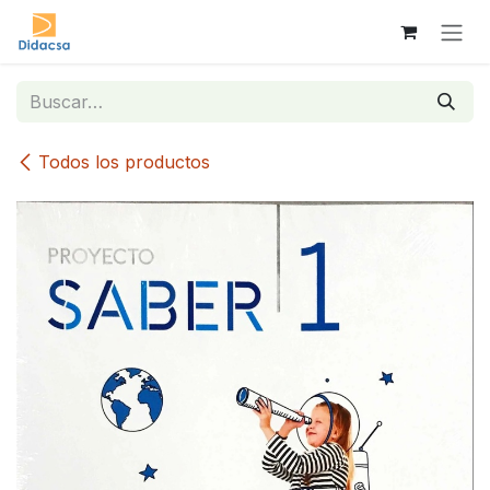
Ir al contenido
Todos los productos